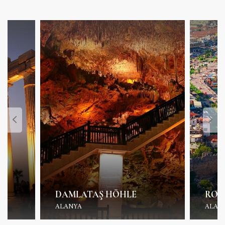
DAMLATAŞ HÖHLE
ROT
ALANYA
ALAN