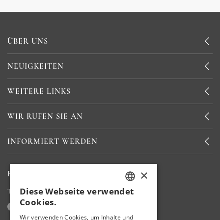
ÜBER UNS
NEUIGKEITEN
WEITERE LINKS
WIR RUFEN SIE AN
INFORMIERT WERDEN
×
BLEIBEN SIE BEI UNS
Diese Webseite verwendet
Teilen Sie Ihre Erfahrungen mit uns
TURKISH
Cookies.
ENGLISH
Wir verwenden Cookies, um Inhalte und