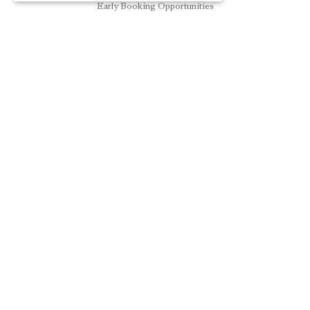
Early Booking Opportunities
STAY WITH US
Share your experiences with us
COVID-19 Notification
Cookie Policy
Terms Of Use
Privacy Policy
G.D.P.R
* Reservation Cancellation Policy