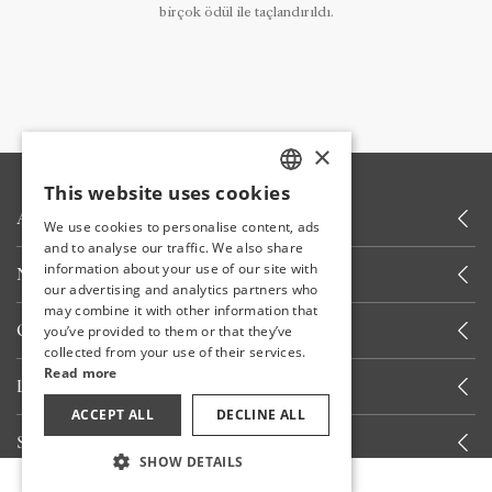
birçok ödül ile taçlandırıldı.
×
This website uses cookies
TURKISH
ABOUT US
We use cookies to personalise content, ads
ENGLISH
and to analyse our traffic. We also share
information about your use of our site with
NEWS
GERMAN
our advertising and analytics partners who
may combine it with other information that
RUSSIAN
OTHER LINKS
you’ve provided to them or that they’ve
collected from your use of their services.
Read more
LET'S CALL YOU
ACCEPT ALL
DECLINE ALL
STAY INFORMED
SHOW DETAILS
Book Now