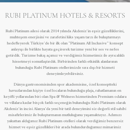
RUBI PLATINUM HOTELS & RESORTS
Rubi Platinum ailesi olarak 2014 yılında Akdeniz’in eşsiz güzelliklerini,
muhteşem enerjisini ve zarafetini lüks yaşam tarzı ile buluşturmayı
hedefleyerek Türkiye’de bir ilk olan “Platinum All Inclusive” konsept
anlayışı ile birlikte hayata geçirerek turizme yeni bir ses ve nefes
getirdik. Turizme bakış açımız ve verdiğimiz hizmetimiz ile ayrıcalıklı
hissetmeyi somutlaştırdık. Birbirinden farklı etkinlik alanlarının
bulunduğu Rubi Platinum otellerimizde sıra dışı bir hizmeti
deneyimleyebilirsiniz.
Dünya gastronomisinden spor akademisine, özel konseptteki
havuzlarından kişiye özel locaların bulunduğu plaja, rahatlamanın en
keyifli yollarından biri olan Spa & Welness hizmetinden Premium odalara
ve villalara kadar birçok farklı seçeneğin bulunduğu Rubi Platinum olarak
Akdeniz’in incisi Alanya’da yeni bir tatil deneyimini siz değerli stil sahibi
misafirlerimiz ile buluşturmanın mutluluğunu yaşamaktayız. Adımızı
yakuttan aldığımız Rubi Platinum otelleri olarak verdiğimiz benzersiz
hizmet ve eşsiz güzellikleri bir arada bulundurduğumuz mimarimiz