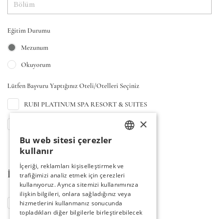
Eğitim Durumu
Mezunum
Okuyorum
Lütfen Başvuru Yaptığınız Oteli/Otelleri Seçiniz
RUBI PLATINUM SPA RESORT & SUITES
×
RUBI PLATINUM SIGN
Bu web sitesi çerezler
TURKISH
kullanır
ENGLISH
İçeriği, reklamları kişiselleştirmek ve
İŞ DURUMU
trafiğimizi analiz etmek için çerezleri
GERMAN
kullanıyoruz. Ayrıca sitemizi kullanımınıza
RUSSIAN
ilişkin bilgileri, onlara sağladığınız veya
hizmetlerini kullanmanız sonucunda
Şuanda Çalışıyorum
topladıkları diğer bilgilerle birleştirebilecek