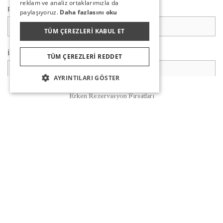
reklam ve analiz ortaklarımızla da
Pozisyon
paylaşıyoruz.
Daha fazlasını oku
TÜM ÇEREZLERI KABUL ET
İşveren
TÜM ÇEREZLERI REDDET
AYRINTILARI GÖSTER
Rezervasyon
İşe Başlangıç Tarihi
Erken Rezervasyon Fırsatları
Görev & Sorumluluklar
CV Yükle